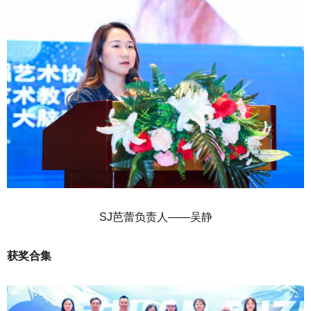
SJ芭蕾负责人——吴静
获奖合集