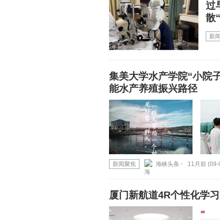
过
散
新
集美大学水产学院“小院
能水产养殖振兴路径
新闻聚焦
海峡头条 ⋅
11月前 (09-
厦门新航道4R个性化学