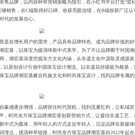
零售品牌，以内容种草营销策略为指引，在小红书平台打造“双
反哺销售，在C端取得好口碑、收获亮眼业绩，在B端收获广泛认
时代的发展信心。
质是在增长用户的需求，产品具有品牌特色、成为品牌价值的好
潮宏基，以珠宝为媒演绎新中式美学。为了不让品牌囿于对国潮
局，潮宏基深度挖掘东方文化内涵，从非遗文化中汲取灵感源泉
念，以原创设计引领中国珠宝设计潮流。以非遗花丝镶嵌为根基，
珠宝品牌潮宏基糅合民族文化和时尚珠宝设计，找到品牌专属的
自豪感逐步增强，品牌抓住时代契机，找到流量红利，公私域宣
发声，时尚东方珠宝品牌潮宏基创新营销方式，让凝结非遗工艺、
新中式为载体，用年轻人的方式走近年轻人，沉淀品牌在新媒体
词埋点，摸清种草链路，时尚东方珠宝品牌潮宏基自2022年起