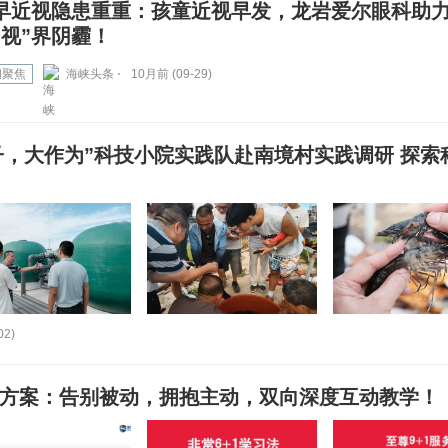
早近视隐患重重：孩童近视早发，龙岩爱尔眼科助
“视”界阴霾！
闻聚焦
海峡头条 ⋅
10月前 (09-29)
子，大作为”科技小院实践队赴南境村实践调研 探索
02)
习方案：告别被动，拥抱主动，双向深度互动教学！