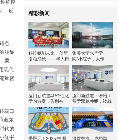
K种草模
可，反
精彩新闻
锚点，
的浅显
科技赋能未来，创新
集美大学水产学
引领成长 ——华大街
院“小院子，大作
，秉
道屏东社区青少年科
为”科技小院实践队
用现代
普夏令营
赴南境村实践调研 探
索科技赋能水产养殖
流量密
振兴路径
厦门新航道4R个性化
厦门新航道：语培 +
学习方案：告别被
留学双轮并驱，铸就
动，拥抱主动，双向
国际教育高品质
传端口
深度互动教学！
承载东
时代的
在小红书
手慢无！2025 中国
深度交流，成功举