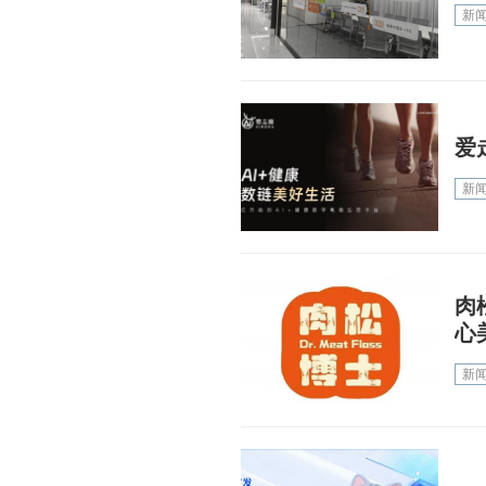
新
爱
新
肉
心
新