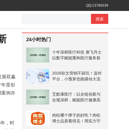
QQ:13789339
搜索
新
24小时热门
十年深耕医疗科技 康飞丹士
以数字赋能重构医疗服务新
生态
2026软文营销不踩坑！选对
发展双赢
平台，小预算也能撬动大流
“年度创
量
销案例亦
艾默康医疗：以全链创新与
合规深耕，赋能医疗健康高
质量发展
肉松哪个牌子的好吃？肉松
博士品质看得见！用实力守
3年，时
护安心美味