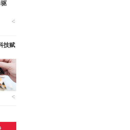
力驱
科技赋